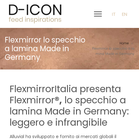
IT
EN
Flexmirror lo specchio
Home
>
a lamina Made in
Flexmirror lo specchio a la
mina Made in Germany
Germany
FlexmirrorItalia presenta
Flexmirror
®,
lo specchio a
lamina Made in Germany:
leggero e infrangibile
Alluvial ha sviluppato e fornito ai mercati globali il