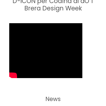
D-ICON per Codina al dO'T
Brera Design Week
News