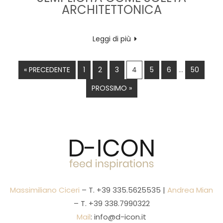
ARCHITETTONICA
Leggi di più
« PRECEDENTE
1
2
3
4
5
6
…
50
PROSSIMO »
Massimiliano Ciceri
– T.
+39 335.5625535
|
Andrea Mian
– T.
+39 338.7990322
Mail
:
info@d-icon.it