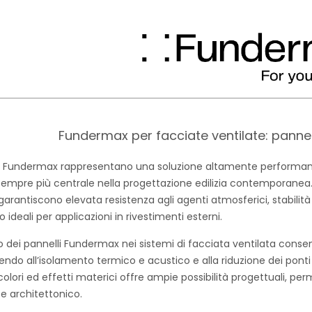
Fundermax per facciate ventilate: pannell
li Fundermax rappresentano una soluzione altamente performante 
empre più centrale nella progettazione edilizia contemporanea. R
 garantiscono elevata resistenza agli agenti atmosferici, stabil
o ideali per applicazioni in rivestimenti esterni.
 dei pannelli Fundermax nei sistemi di facciata ventilata consente
endo all’isolamento termico e acustico e alla riduzione dei pont
 colori ed effetti materici offre ampie possibilità progettuali, pe
 e architettonico.