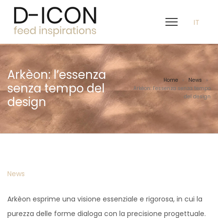
IT
Arkèon: l’essenza
Home
News
>
>
senza tempo del
Arkèon: l’essenza senza tempo
del design
design
Posted
News
in
Arkèon esprime una visione essenziale e rigorosa, in cui la
purezza delle forme dialoga con la precisione progettuale.