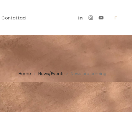
Contattaci
IT
Home
News/Eventi
News are coming
>
>