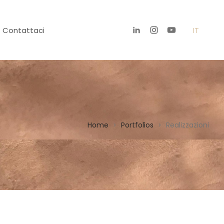
Contattaci
IT
Home
Portfolios
Realizzazioni
>
>