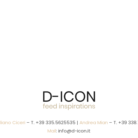
liano Ciceri
– T.
+39 335.5625535
|
Andrea Mian
– T.
+39 338.
Mail
:
info@d-icon.it