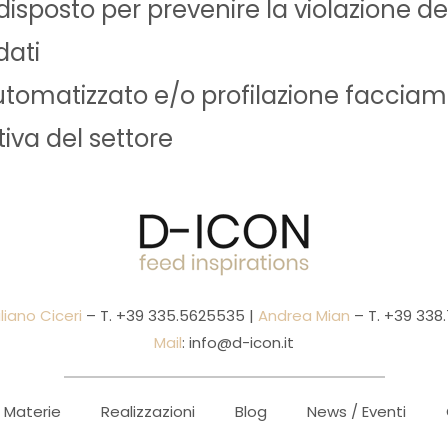
posto per prevenire la violazione dei
dati
tomatizzato e/o profilazione facciamo 
iva del settore
liano Ciceri
– T.
+39 335.5625535
|
Andrea Mian
– T.
+39 338.
Mail
:
info@d-icon.it
Materie
Realizzazioni
Blog
News / Eventi