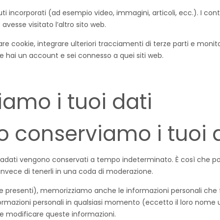
ti incorporati (ad esempio video, immagini, articoli, ecc.). I con
vesse visitato l’altro sito web.
are cookie, integrare ulteriori tracciamenti di terze parti e monit
e hai un account e sei connesso a quei siti web.
amo i tuoi dati
 conserviamo i tuoi 
tadati vengono conservati a tempo indeterminato. È così che 
vece di tenerli in una coda di moderazione.
(se presenti), memorizziamo anche le informazioni personali che fo
formazioni personali in qualsiasi momento (eccetto il loro nome
e modificare queste informazioni.