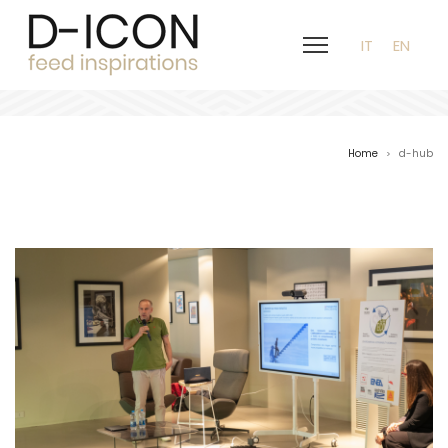
IT
EN
d-hub
Home
d-hub
>