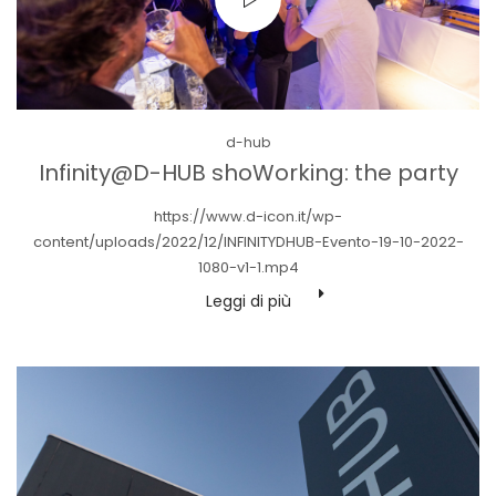
Posted
d-hub
in
Infinity@D-HUB shoWorking: the party
https://www.d-icon.it/wp-
content/uploads/2022/12/INFINITYDHUB-Evento-19-10-2022-
1080-v1-1.mp4
Leggi di più