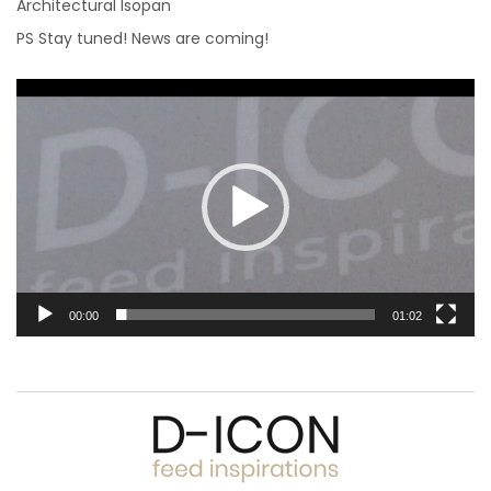
Architectural
Isopan
PS Stay tuned! News are coming!
Video
Player
00:00
01:02